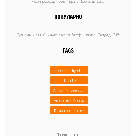
част професору Божи Ћорићу, Београд, 2025.
ПОПУЛАРНО
„Зупчаник и птице”, књига песама, Чигоја штампа, Београд, 2025.
TAGS
Војислав Ђурић
Наслеђе
Античка књижевност
Митолошки зборник
Књижевност и језик
Почетна страна