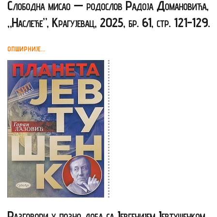
Слободна мисао — родослов Радоја Домановића,
„Наслеђе”, Крагујевац, 2025, бр. 61, стр. 121-129.
ОПШИРНИЈЕ...
Разговори у позно доба са Јевгенијем Јевтушенком,