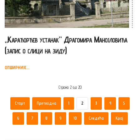
„Карађорђев устанак” Драгомира Манојловића
(запис о слици на зиду)
ОПШИРНИЈЕ...
Страна 2 од 20
Старт
Претходна
1
2
3
4
5
6
7
8
9
10
Следећа
Крај