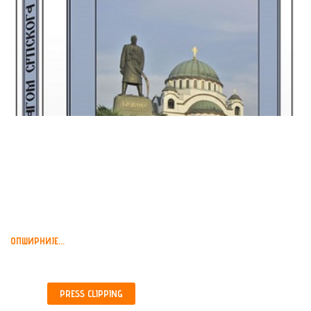
„ТРАГОМ СРПСКОГА
ВОЖДА” ,КЊИГА О
КАРАЂОРЂУ, БЕОГРАД,...
ОПШИРНИЈЕ...
PRESS
CLIPPING