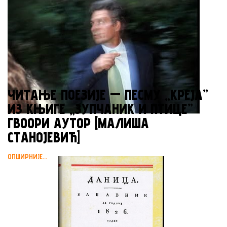
ЧИТАЊЕ ПОЕЗИЈЕ — ПЕСМУ „КРЕЈА”
ИЗ КЊИГЕ „ЗУПЧАНИК И ПТИЦЕ”
ГВООРИ АУТОР [МАЛИША
СТАНОЈЕВИЋ]
ОПШИРНИЈЕ...