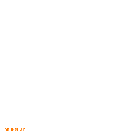
МИРОСЛАВ ЛУКИЋ,
ПРИЧА О ЈЕДНОЈ ПРИЧИ,
АЛМАНАХ ЗА ЖИВУ...
ОПШИРНИЈЕ...