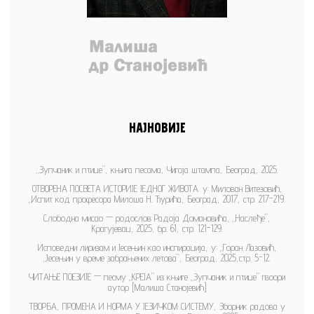
НАЈНОВИЈЕ
„Зупчаник и птице”, књига песама, Чигоја штампа, Београд, 2025.
ОТВОРЕНА ПОСВЕТА ИСТОРИЈЕ ЈЕДНОГ ЖИВОТА. у: Милован Витезовић,
„Испит код професора Милоша Н. Ђурића, Београд, 2017, стр. 217-219.
Слободна мисао — родослов Радоја Домановића, „Наслеђе”,
Крагујевац, 2025, бр. 61, стр. 121-129.
Исповедни лиризам и Јесењин као инспирација, у: „Горан Лазовић,
„Јесењин у време забрањених летова”, Београд, 2025,стр. 5-12.
ЧИТАЊЕ ПОЕЗИЈЕ — песму „КРЕЈА” из књиге „Зупчаник и птице” гвоори
аутор [Малиша Станојевић]
ТВОРБА, ПРОМЕНА И НОРМА У ЈЕЗИЧКОМ СИСТЕМУ, Зборник радова у