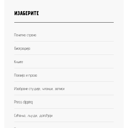
ИЗАБЕРИТЕ
Почетна страна
Биографија
Књиге
Поезија и проза
Изабране студије, чланци, записи
Press clipping
Сећања, људи, догађаји