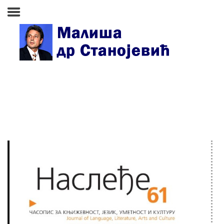
Почетна страна
Биографија
Књиге
Поезија и проза
Изабране студије, чланци,
записи
Press clipping
Сећања, људи, догађаји
Контакт